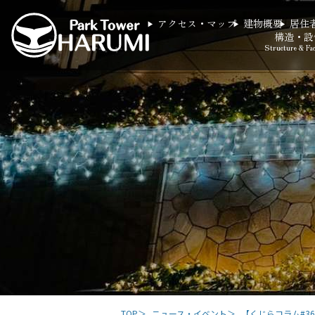
アクセス・マップ
建物概要
居住
構造・設
Structure & Faci
TOP
ニュース・イベント
【くじらコラム#36