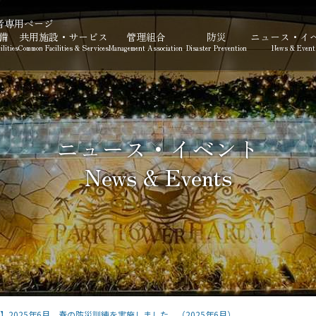
者専用ページ
備
共用施設・サービス
管理組合
防災
ニュース・イ
lities
Common Facilities & Services
Management Association
Disaster Prevention
News & Event
ニュース・イベント
】2025年6月 春の防災訓練を実施しました。（2025年6月）