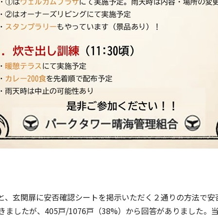
インと、玄関扉に安否確認シートを掲示いただく２通りの方法で
ましたが、405戸/1076戸（38%）から回答がありました