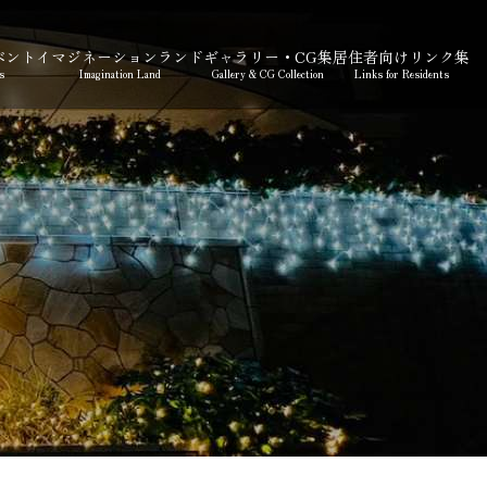
ベント
イマジネーションランド
ギャラリー・CG集
居住者向けリンク集
s
Imagination Land
Gallery & CG Collection
Links for Residents