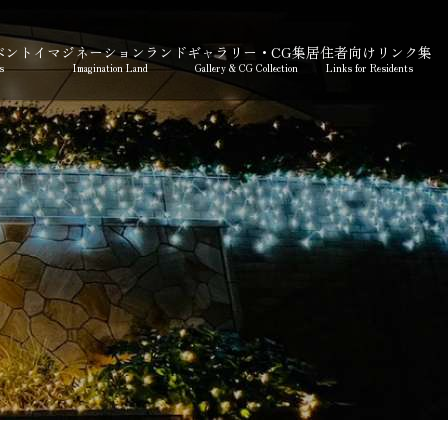
ベント
イマジネーションランド
ギャラリー・CG集
居住者向けリンク集
s
Imagination Land
Gallery & CG Collection
Links for Residents